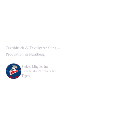
T-SHIRTDRUCK NÜRNBERG
Navigation
Textildruck & Textilveredelung –
Lösungen
Produktion in Nürnberg.
Verfahren
Stolzes Mitglied im
Kontakt
Club 80 der Nürnberg Ice
Tigers
Kontakt
Rechtliches
CCA CentralCheerleadingAgency
Datenschutzerklärung
e.K.
Impressum
Hans-Bunte-Straße 41
90431 Nürnberg
0911 321 746 33