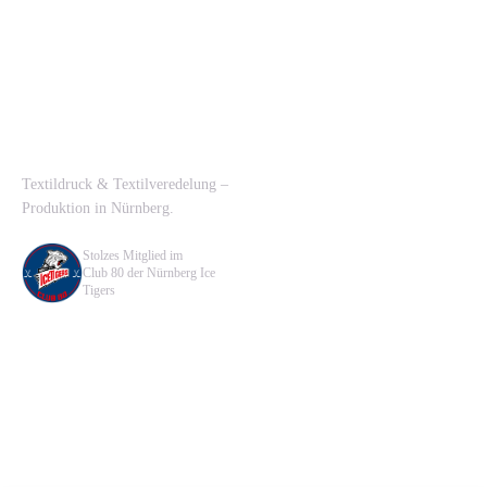
T-SHIRTDRUCK NÜRNBERG
Navigation
Textildruck & Textilveredelung –
Lösungen
Produktion in Nürnberg.
Verfahren
Stolzes Mitglied im
Kontakt
Club 80 der Nürnberg Ice
Tigers
Kontakt
Rechtliches
CCA CentralCheerleadingAgency
Datenschutzerklärung
e.K.
Impressum
Hans-Bunte-Straße 41
90431 Nürnberg
0911 321 746 33